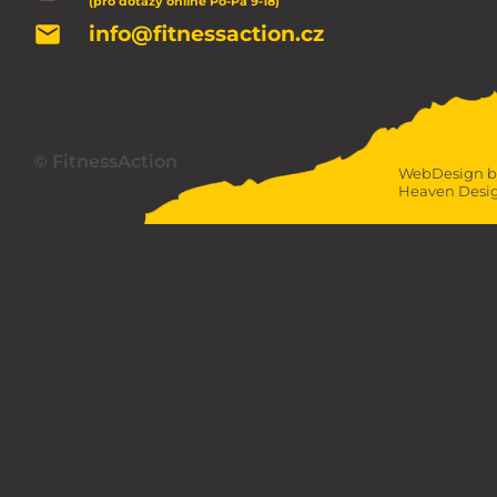
(pro dotazy online Po-Pá 9-18)
info@fitnessaction.cz
© FitnessAction
WebDesign b
Heaven Desi