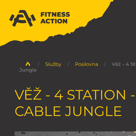
/
Služby
/
Posilovna
/
Věž - 4 S
Jungle
VĚŽ - 4 STATION -
CABLE JUNGLE